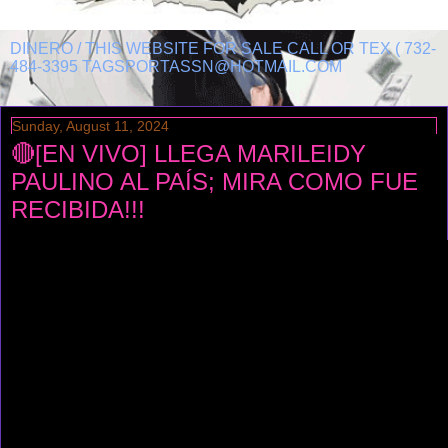
DINERO / THIS WEBSITE FOR SALE CALL OR TEX ( 732-
484-3395 TAGSPORTASSN@HOTMAIL.COM
Sunday, August 11, 2024
🔴[EN VIVO] LLEGA MARILEIDY
PAULINO AL PAÍS; MIRA COMO FUE
RECIBIDA!!!