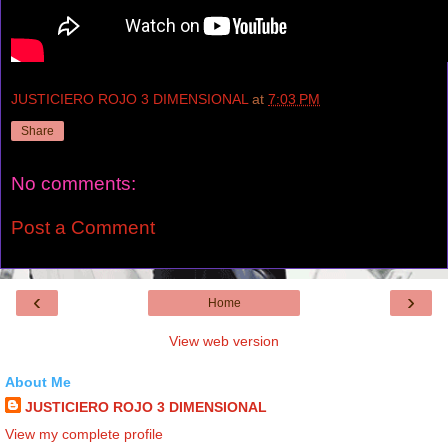
JUSTICIERO ROJO 3 DIMENSIONAL
at
7:03 PM
Share
No comments:
Post a Comment
‹
›
Home
View web version
About Me
JUSTICIERO ROJO 3 DIMENSIONAL
View my complete profile